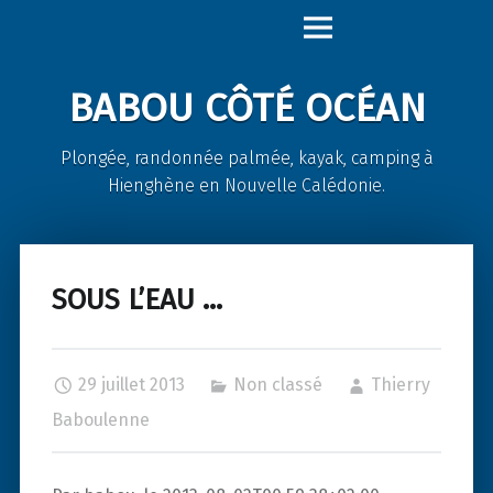
Babou
Skip
Côté
to
Océan
content
BABOU CÔTÉ OCÉAN
site
navigation
Plongée, randonnée palmée, kayak, camping à
Hienghène en Nouvelle Calédonie.
SOUS L’EAU …
29 juillet 2013
Non classé
Thierry
Baboulenne