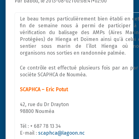
Par babou, le 2013-08-02T00:08:41+02:00
Le beau temps particulièrement bien établi en ce
fin de semaine nous à permi de participer à 
vérification du balisage des AMPs (Aires Marin
Protégées) de Hienga et Doïmen ainsi qu’à celui 
sentier sous marin de l’îlot Hienga où no
organisons nos sorties en randonnée palmée.
Ce contrôle est effectué plusieurs fois par an par
sociéte SCAPHCA de Nouméa.
SCAPHCA – Eric Potut
42, rue du Dr Drayton
98800 Nouméa
Tél : + 687 78 13 34
E-mail :
scaphca@lagoon.nc