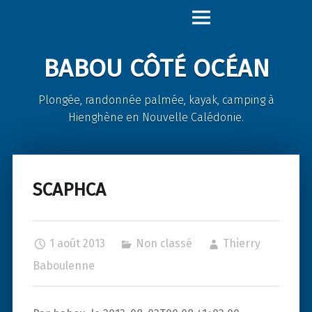
Babou
Skip
Côté
to
Océan
content
BABOU CÔTÉ OCÉAN
site
navigation
Plongée, randonnée palmée, kayak, camping à
Hienghène en Nouvelle Calédonie.
SCAPHCA
1 août 2013
Non classé
Thierry
Baboulenne