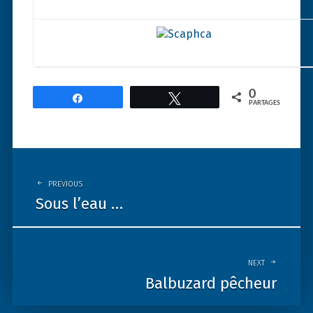
0
Partagez
Tweetez
PARTAGES
Post
navigation
PREVIOUS
Sous l’eau …
NEXT
Balbuzard pêcheur