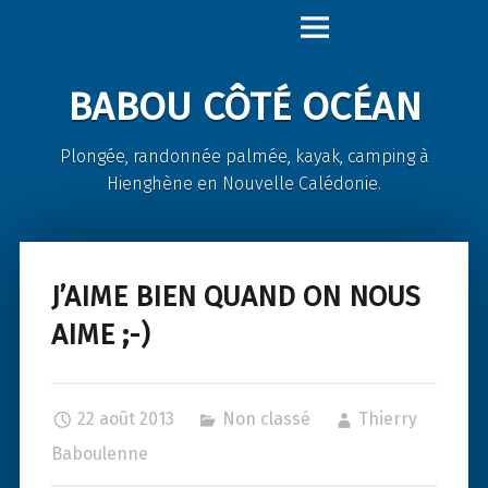
Babou
Skip
Côté
to
Océan
content
BABOU CÔTÉ OCÉAN
site
navigation
Plongée, randonnée palmée, kayak, camping à
Hienghène en Nouvelle Calédonie.
J’AIME BIEN QUAND ON NOUS
AIME ;-)
22 août 2013
Non classé
Thierry
Baboulenne