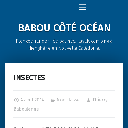
Babou
Skip
Côté
to
Océan
content
BABOU CÔTÉ OCÉAN
site
navigation
Plongée, randonnée palmée, kayak, camping à
Hienghène en Nouvelle Calédonie.
INSECTES
4 août 2014
Non classé
Thierry
Baboulenne