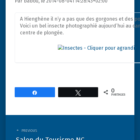
Par babou, le 2014-08-04T14:28:43+02:00
A Hienghène il n’y a pas que des gorgones et des p
Voici un bel insecte photographié aujourd’hui au c
centre de plongée.
0
Partagez
Tweetez
PARTAGES
Post
navigation
PREVIOUS
Salon du Tourisme NC