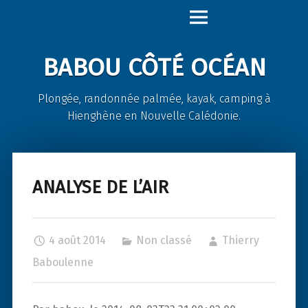
Babou
Skip
Côté
to
Océan
content
BABOU CÔTÉ OCÉAN
site
navigation
Plongée, randonnée palmée, kayak, camping à
Hienghène en Nouvelle Calédonie.
ANALYSE DE L’AIR
4 août 2014
Non classé
Thierry
Baboulenne