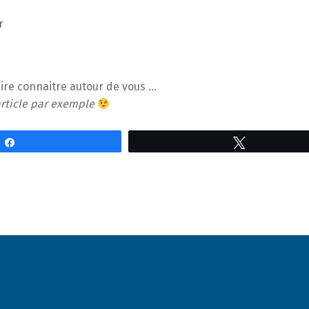
r
aire connaitre autour de vous …
article par exemple
Partagez
Tweetez