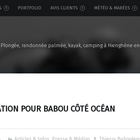
S
PORTFOLIO
AVIS CLIENTS
MÉTÉO & MARÉES
Plongée, randonnée palmée, kayak, camping à Hienghène en
ATION POUR BABOU CÔTÉ OCÉAN
6
Articles & Infos
,
Presse & Médias
Thierry Baboulen