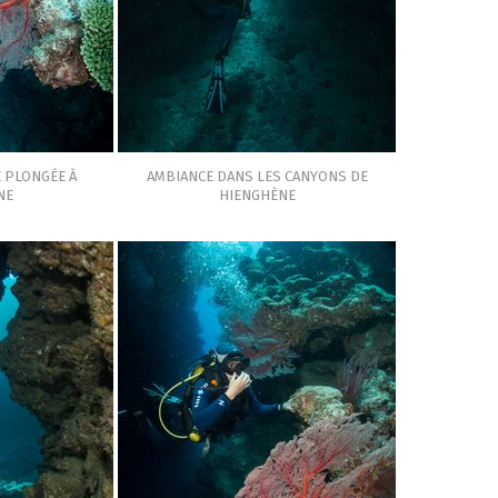
E PLONGÉE À
AMBIANCE DANS LES CANYONS DE
NE
HIENGHÈNE