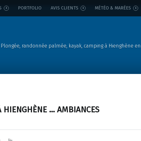
S
PORTFOLIO
AVIS CLIENTS
MÉTÉO & MARÉES
Plongée, randonnée palmée, kayak, camping à Hienghène en
 À HIENGHÈNE … AMBIANCES
6