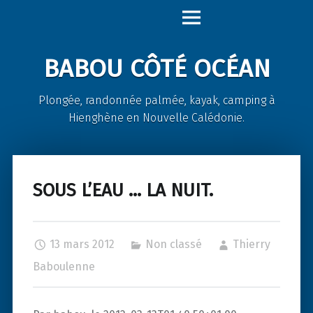
Babou
Skip
Côté
to
Océan
content
BABOU CÔTÉ OCÉAN
site
navigation
Plongée, randonnée palmée, kayak, camping à
Hienghène en Nouvelle Calédonie.
SOUS L’EAU … LA NUIT.
13 mars 2012
Non classé
Thierry
Baboulenne