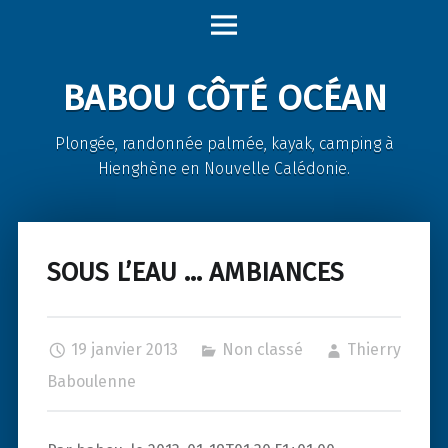
Babou
Skip
Côté
to
Océan
content
BABOU CÔTÉ OCÉAN
site
navigation
Plongée, randonnée palmée, kayak, camping à
Hienghène en Nouvelle Calédonie.
SOUS L’EAU … AMBIANCES
19 janvier 2013
Non classé
Thierry
Baboulenne