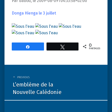
Par babou, le 2009-08-09T04:33:58+02:00
Donga Hienga le 3 juillet
0
Partagez
Tweetez
PARTAGES
Post
navigation
PREVIOUS
L’emblème de la
Nouvelle Calédonie