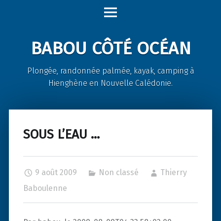
Babou
Skip
Côté
to
Océan
content
BABOU CÔTÉ OCÉAN
site
navigation
Plongée, randonnée palmée, kayak, camping à
Hienghène en Nouvelle Calédonie.
SOUS L’EAU …
9 août 2009
Non classé
Thierry
Baboulenne