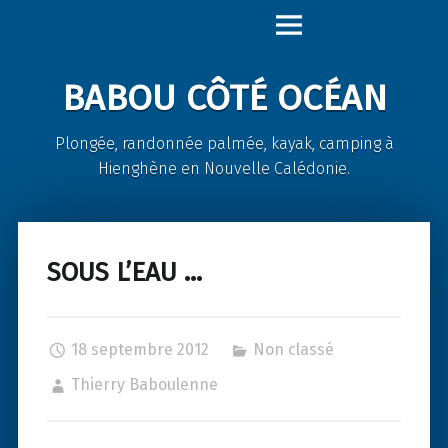
Babou
Skip
Côté
to
Océan
content
BABOU CÔTÉ OCÉAN
site
navigation
Plongée, randonnée palmée, kayak, camping à
Hienghène en Nouvelle Calédonie.
SOUS L’EAU …
18 septembre 2012
Non classé
Thierry Baboulenne