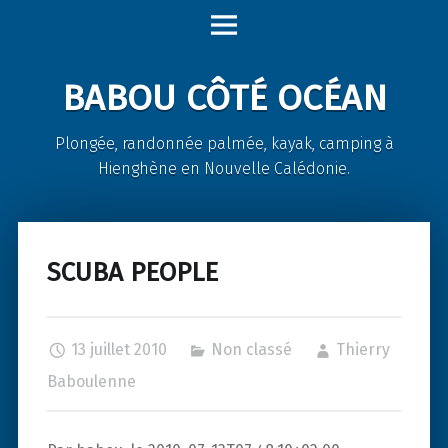
Babou
Skip
Côté
to
Océan
content
BABOU CÔTÉ OCÉAN
site
navigation
Plongée, randonnée palmée, kayak, camping à
Hienghène en Nouvelle Calédonie.
SCUBA PEOPLE
13 juillet 2010
Non classé
Thierry
Baboulenne