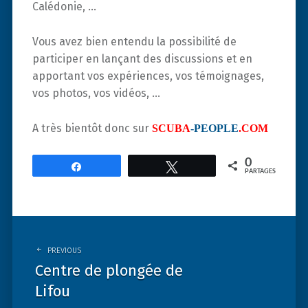
Calédonie, …
Vous avez bien entendu la possibilité de
participer en lançant des discussions et en
apportant vos expériences, vos témoignages,
vos photos, vos vidéos, …
A très bientôt donc sur
SCUBA
-PEOPLE
.COM
0
Partagez
Tweetez
PARTAGES
Post
navigation
PREVIOUS
Centre de plongée de
Lifou