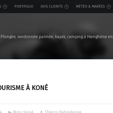
S
PORTFOLIO
AVIS CLIENTS
MÉTÉO & MARÉES
Plongée, randonnée palmée, kayak, camping à Hienghène en
OURISME À KONÉ
4
Non classé
Thierry Baboulenne