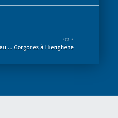
NEXT
eau … Gorgones à Hienghène