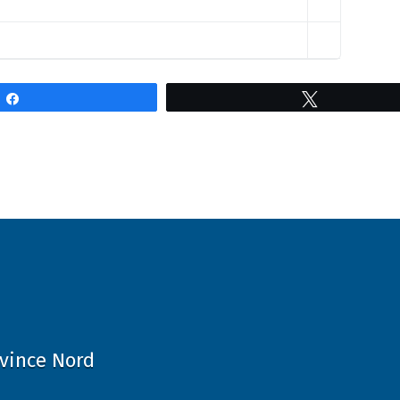
Partagez
Tweetez
ovince Nord