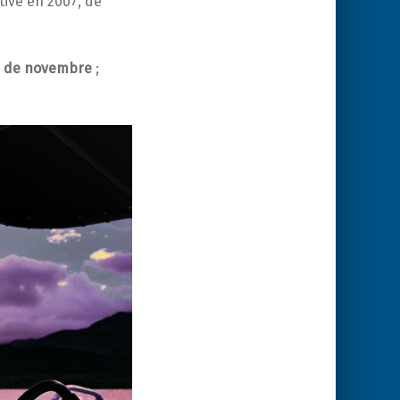
ative en 2007, de
is de novembre
;