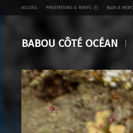
Babou
Skip
ACCUEIL
PRESTATIONS & TARIFS
BLOG & NEW’
Côté
to
Océan
content
site
navigation
BABOU CÔTÉ OCÉAN