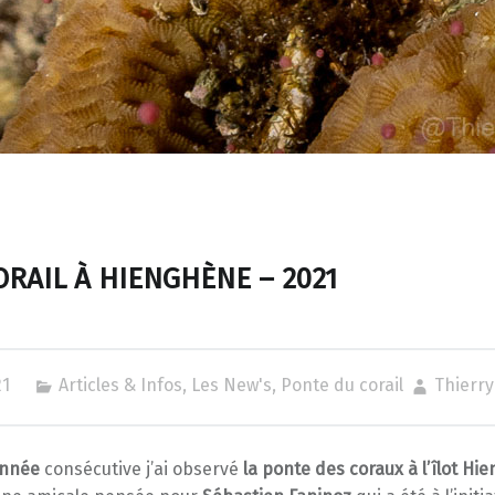
RAIL À HIENGHÈNE – 2021
21
Articles & Infos
,
Les New's
,
Ponte du corail
Thierr
année
consécutive j’ai observé
la ponte des coraux à l’îlot Hi