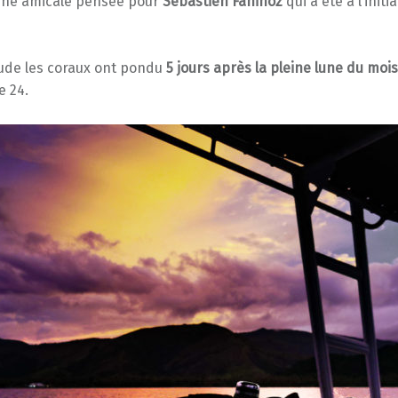
u une amicale pensée pour
Sébastien Faninoz
qui a été à l’initi
ude les coraux ont pondu
5 jours après la pleine lune du mo
e 24.