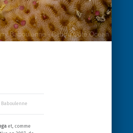
y Baboulenne
enga
et, comme