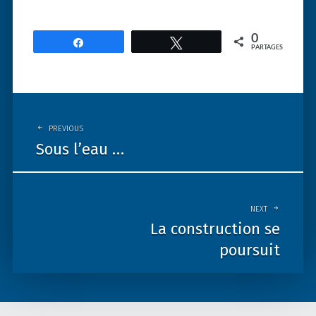
0
Partagez
Tweetez
PARTAGES
Post
navigation
PREVIOUS
Sous l’eau …
NEXT
La construction se
poursuit