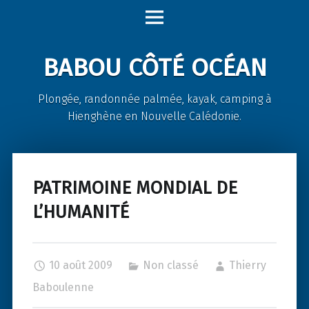
Babou
Skip
Côté
to
Océan
content
BABOU CÔTÉ OCÉAN
site
navigation
Plongée, randonnée palmée, kayak, camping à
Hienghène en Nouvelle Calédonie.
PATRIMOINE MONDIAL DE
L’HUMANITÉ
10 août 2009
Non classé
Thierry
Baboulenne