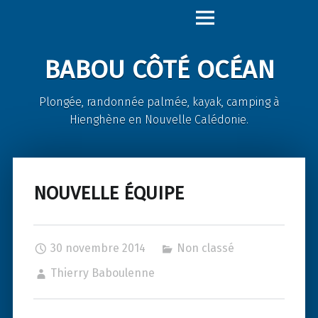
Babou
Skip
Côté
to
Océan
content
BABOU CÔTÉ OCÉAN
site
navigation
Plongée, randonnée palmée, kayak, camping à
Hienghène en Nouvelle Calédonie.
NOUVELLE ÉQUIPE
30 novembre 2014
Non classé
Thierry Baboulenne