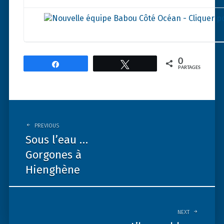
0
Partagez
Tweetez
PARTAGES
Post
navigation
PREVIOUS
Sous l’eau …
Gorgones à
Hienghène
NEXT