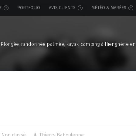
S
PORTFOLIO
AVIS CLIENTS
MÉTÉO & MARÉES
Plongée, randonnée palmée, kayak, camping à Hienghène en
Non classé
Thierry Baboulenne