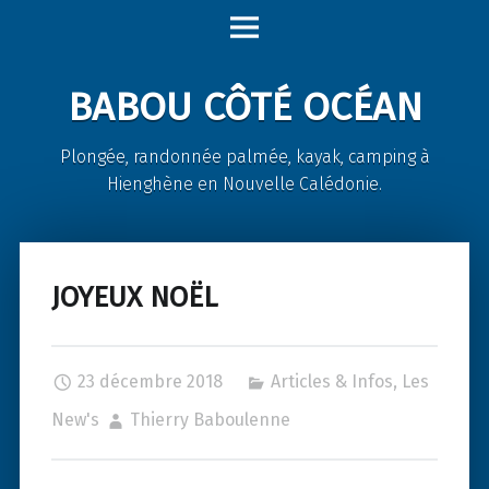
Babou
Skip
Côté
to
Océan
content
BABOU CÔTÉ OCÉAN
site
navigation
Plongée, randonnée palmée, kayak, camping à
Hienghène en Nouvelle Calédonie.
JOYEUX NOËL
23 décembre 2018
Articles & Infos
,
Les
New's
Thierry Baboulenne