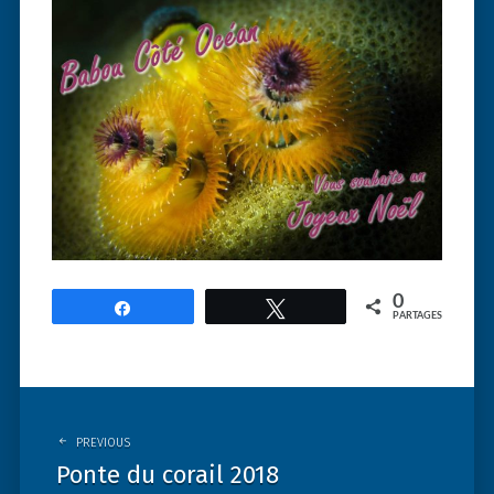
0
Partagez
Tweetez
PARTAGES
Post
navigation
PREVIOUS
Ponte du corail 2018