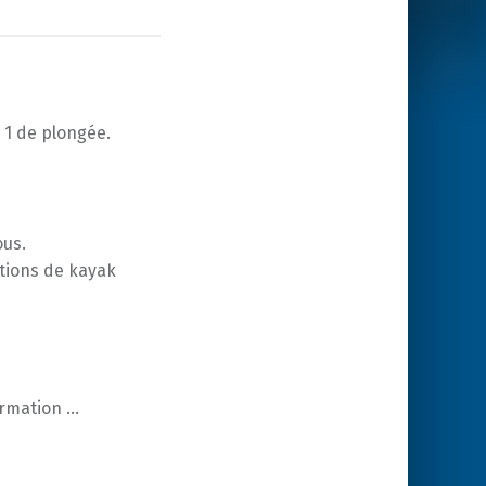
 1 de plongée.
ous.
ations de kayak
ormation …