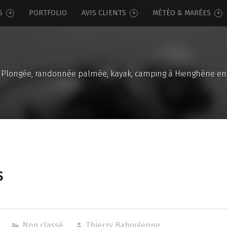
S
PORTFOLIO
AVIS CLIENTS
MÉTÉO & MARÉES
Plongée, randonnée palmée, kayak, camping à Hienghène en
S
Non classé
Thierry Baboulenne