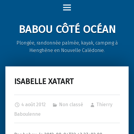
Babou
Skip
Côté
to
Océan
content
BABOU CÔTÉ OCÉAN
site
navigation
Plongée, randonnée palmée, kayak, camping à
Hienghène en Nouvelle Calédonie.
ISABELLE XATART
4 août 2012
Non classé
Thierry
Baboulenne