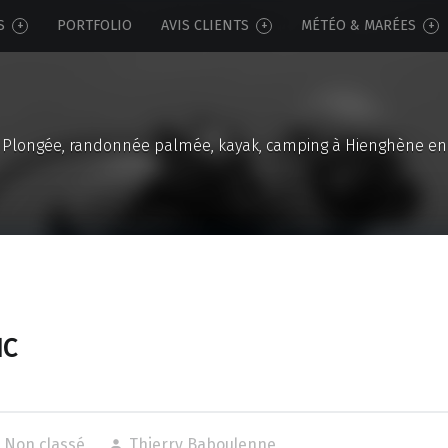
S
PORTFOLIO
AVIS CLIENTS
MÉTÉO & MARÉES
Plongée, randonnée palmée, kayak, camping à Hienghène en
NC
Non classé
Thierry Baboulenne