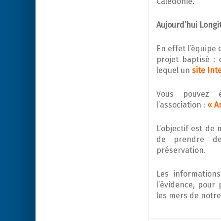
Calédonie.
Aujourd’hui Longi
En effet l’équipe
projet baptisé :
lequel un
site Int
Vous pouvez é
l’association :
« A
L’objectif est de
de prendre de
préservation.
Les information
l’évidence, pour
les mers de notr