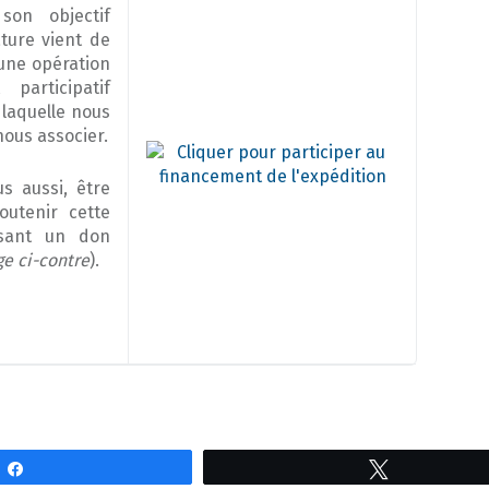
son objectif
ture vient de
une opération
participatif
 laquelle nous
ous associer.
s aussi, être
outenir cette
aisant un don
ge ci-contre
).
Partagez
Tweetez