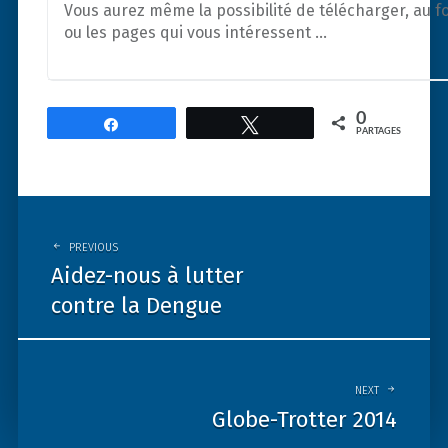
Vous aurez même la possibilité de télécharger, au f
ou les pages qui vous intéressent …
0
Partagez
Tweetez
PARTAGES
Post
navigation
PREVIOUS
Aidez-nous à lutter
contre la Dengue
NEXT
Globe-Trotter 2014