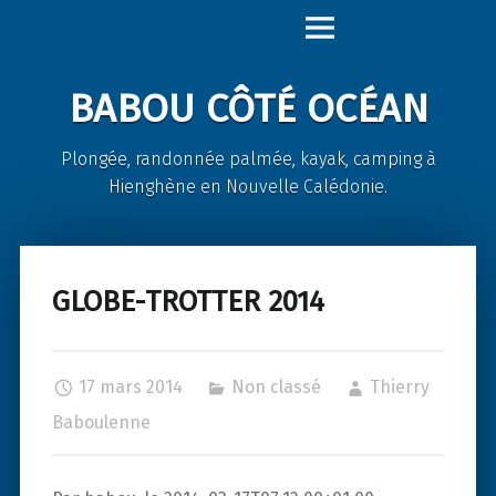
Babou
Skip
Côté
to
Océan
content
BABOU CÔTÉ OCÉAN
site
navigation
Plongée, randonnée palmée, kayak, camping à
Hienghène en Nouvelle Calédonie.
GLOBE-TROTTER 2014
17 mars 2014
Non classé
Thierry
Baboulenne