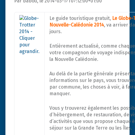
Par babou, le 2014-03-17T07:12:00+01:00
Le guide touristique gratuit,
Le Globe-
Nouvelle-Calédonie 2014
, va arriver 
jours.
Entièrement actualisé, comme chaque 
votre compagnon de voyage indispens
la Nouvelle Calédonie.
Au delà de la partie générale présenta
informations sur le pays, vous trouv
par commune, les choses à voir, à fair
manquer.
Vous y trouverez également les possibi
d’hébergement, de restauration, de vis
d’activités que vous propose chaque é
séjour sur la Grande Terre ou les Îles.