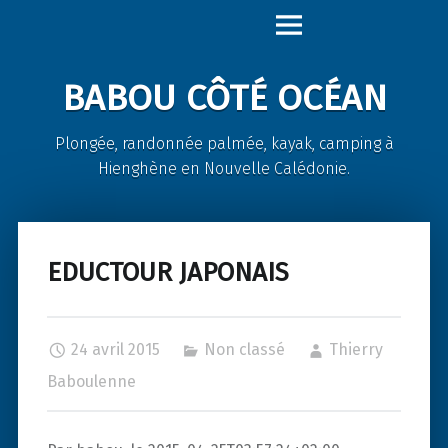
Babou
Skip
Côté
to
Océan
content
BABOU CÔTÉ OCÉAN
site
navigation
Plongée, randonnée palmée, kayak, camping à
Hienghène en Nouvelle Calédonie.
EDUCTOUR JAPONAIS
24 avril 2015
Non classé
Thierry
Baboulenne