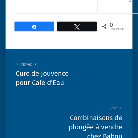
0
Partagez
Tweetez
PARTAGES
Post
navigation
PREVIOUS
Cure de jouvence
pour Calé d’Eau
NEXT
Combinaisons de
plongée à vendre
chez Babou