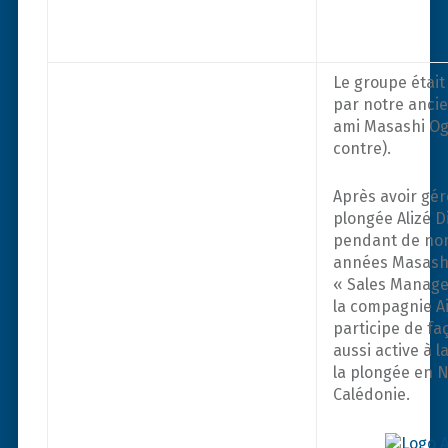
Le groupe étai
par notre ancie
ami Masashi Og
contre).
Après avoir gér
plongée Alizé 
pendant de no
années Masashi
« Sales Manage
la compagnie Ai
participe de fa
aussi active à 
la plongée en N
Calédonie.