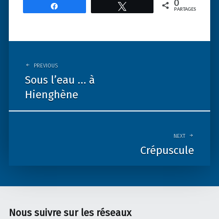
0
Partagez
Tweetez
PARTAGES
Post
navigation
PREVIOUS
Sous l’eau … à
Hienghène
NEXT
Crépuscule
Nous suivre sur les réseaux