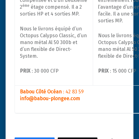
compensée et d’un deuxième
extrêmement robu
ème
2
étage compensé. Il a 2
l’avantage d’un en
sorties HP et 4 sorties MP.
facile. Il a une so
sorties MP.
Nous le livrons équipé d’un
Octopus Calypso Classic, d’un
Nous le livrons é
mano métal Al 50 300b et
Octopus Calypso C
d’un flexible de Direct-
mano métal Al 50 
System.
flexible de Direct
PRIX
: 30 000 CFP
PRIX
: 15 000 CFP
Babou Côté Océan
: 42 83 59
info@babou-plongee.com