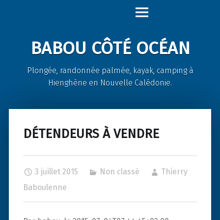
Babou
Skip
Côté
to
Océan
content
BABOU CÔTÉ OCÉAN
site
navigation
Plongée, randonnée palmée, kayak, camping à
Hienghène en Nouvelle Calédonie.
DÉTENDEURS À VENDRE
3 juillet 2015
Non classé
Thierry
Baboulenne