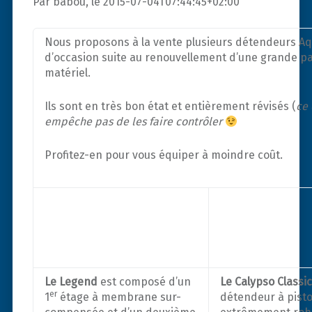
Par babou, le 2015-07-04T07:44:45+02:00
Nous proposons à la vente plusieurs détendeurs A
d’occasion suite au renouvellement d’une grande pa
matériel.
Ils sont en très bon état et entièrement révisés (
ce 
empêche pas de les faire contrôler
Profitez-en pour vous équiper à moindre coût.
Le Legend
est composé d’un
Le Calypso Classic
er
1
étage à membrane sur-
détendeur à pist