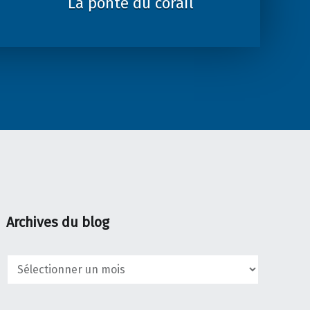
La ponte du corail
Archives du blog
Archives
du
blog