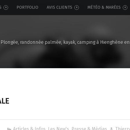
S
PORTFOLIO
AVIS CLIENTS
MÉTÉO & MARÉES
Plongée, randonnée palmée, kayak, camping à Hienghène en
ALE
7
Articles & Infos
,
Les New's
,
Presse & Médias
Thierr