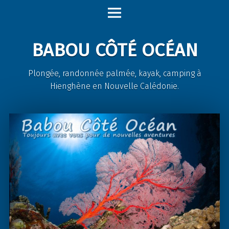
Babou
Skip
Côté
to
Océan
content
BABOU CÔTÉ OCÉAN
site
navigation
Plongée, randonnée palmée, kayak, camping à
Hienghène en Nouvelle Calédonie.