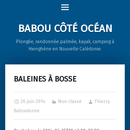
Babou
Skip
Côté
to
Océan
content
BABOU CÔTÉ OCÉAN
site
navigation
Plongée, randonnée palmée, kayak, camping à
Hienghène en Nouvelle Calédonie.
BALEINES À BOSSE
26 juin 2014
Non classé
Thierry
Baboulenne