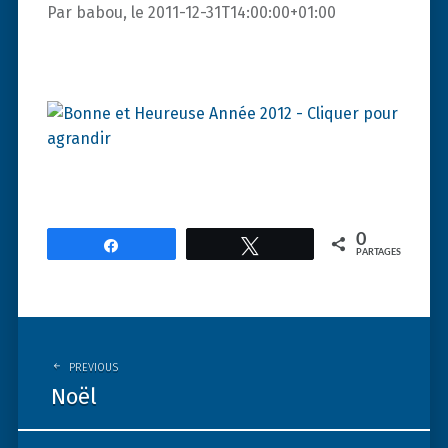
Par babou, le 2011-12-31T14:00:00+01:00
0
Partagez
Tweetez
PARTAGES
Post
navigation
PREVIOUS
Noël