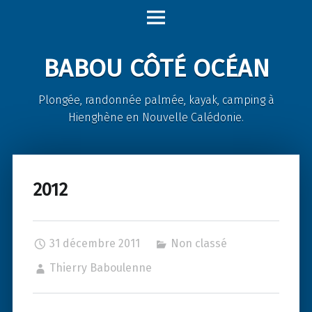
Babou
Skip
Côté
to
Océan
content
BABOU CÔTÉ OCÉAN
site
navigation
Plongée, randonnée palmée, kayak, camping à
Hienghène en Nouvelle Calédonie.
2012
31 décembre 2011
Non classé
Thierry Baboulenne